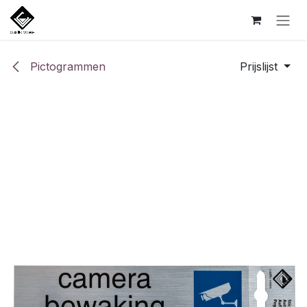
Overslaan naar inhoud
Pictogrammen
Prijslijst