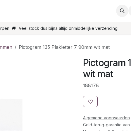
ties
Support
Contact
Bestel online
Startpagin
erpen
Veel stock dus bijna altijd onmiddellijke verzending
ammen
Pictogram 135 Plakletter 7 90mm wit mat
Pictogram 
wit mat
188178
Algemene voorwaarden
Geld-terug-garantie van