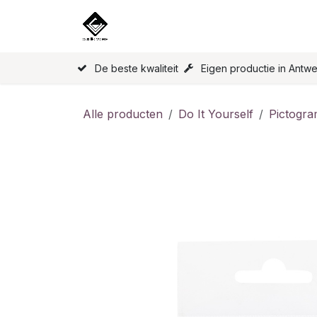
Overslaan naar inhoud
Home
Onze Producten
Licen
De beste kwaliteit
Eigen productie in Antw
Alle producten
Do It Yourself
Pictogr