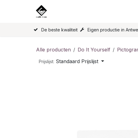
Overslaan naar inhoud
Home
Onze Producten
Licen
De beste kwaliteit
Eigen productie in Antw
Alle producten
Do It Yourself
Pictogr
Standaard Prijslijst
Prijslijst: