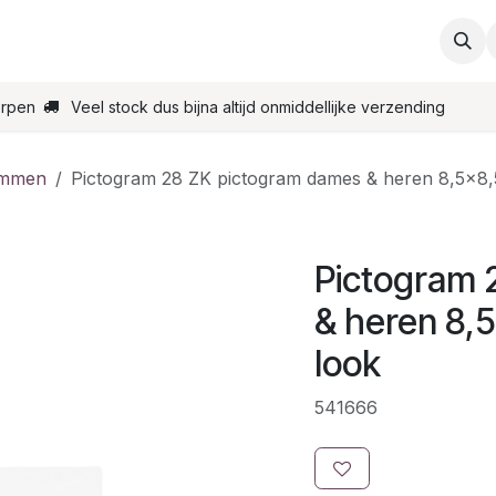
ties
Support
Contact
Bestel online
Startpagin
erpen
Veel stock dus bijna altijd onmiddellijke verzending
ammen
Pictogram 28 ZK pictogram dames & heren 8,5x8,
Pictogram 
& heren 8,
look
541666