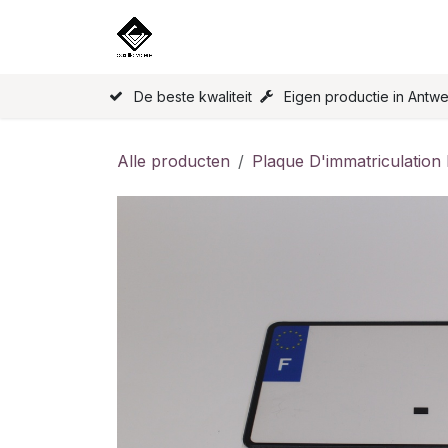
Overslaan naar inhoud
Home
Onze Producten
Licen
De beste kwaliteit
Eigen productie in Antw
Alle producten
Plaque D'immatriculation