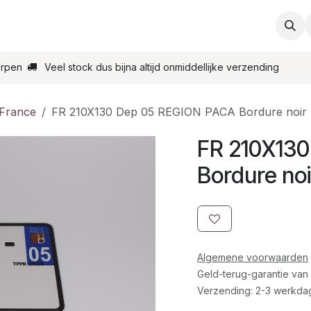
ties
Support
Contact
Bestel online
Startpagin
erpen
Veel stock dus bijna altijd onmiddellijke verzending
 France
FR 210X130 Dep 05 REGION PACA Bordure noir
FR 210X13
Bordure noi
Algemene voorwaarden
Geld-terug-garantie van
Verzending: 2-3 werkda