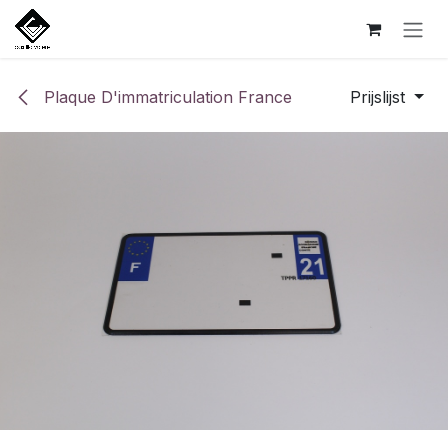
Overslaan naar inhoud
Plaque D'immatriculation France
Prijslijst