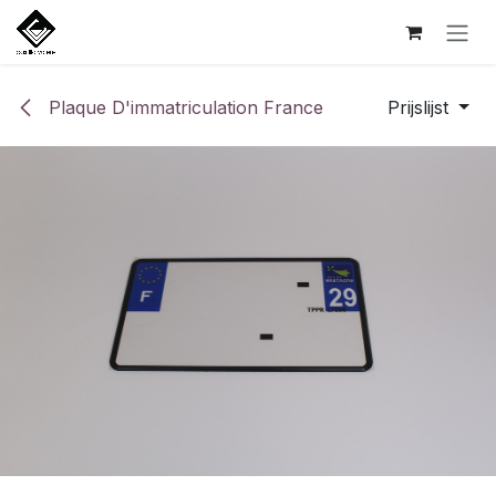
Overslaan naar inhoud
Plaque D'immatriculation France
Prijslijst