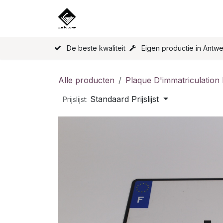
Overslaan naar inhoud
Home
Onze Producten
Licen
De beste kwaliteit
Eigen productie in Antw
Alle producten
Plaque D'immatriculation
Standaard Prijslijst
Prijslijst: