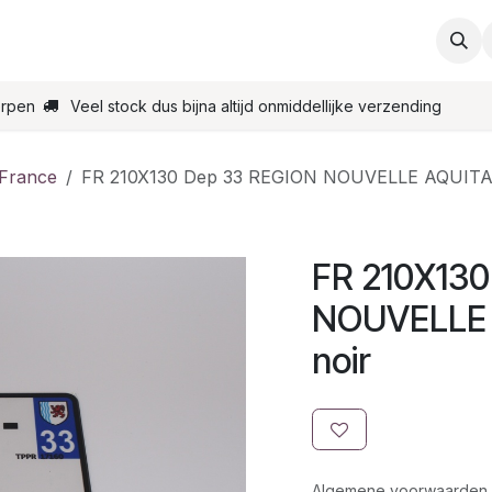
ties
Support
Contact
Bestel online
Startpagin
erpen
Veel stock dus bijna altijd onmiddellijke verzending
 France
FR 210X130 Dep 33 REGION NOUVELLE AQUITAI
FR 210X13
NOUVELLE 
noir
Algemene voorwaarden