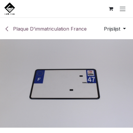
Overslaan naar inhoud
Plaque D'immatriculation France
Prijslijst