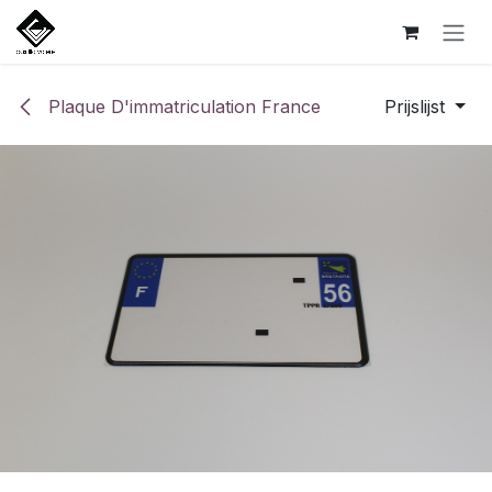
Overslaan naar inhoud
Plaque D'immatriculation France
Prijslijst