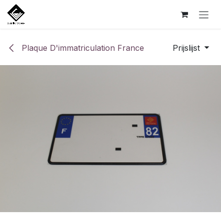
Overslaan naar inhoud
Plaque D'immatriculation France
Prijslijst