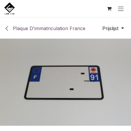
Overslaan naar inhoud
Plaque D'immatriculation France
Prijslijst