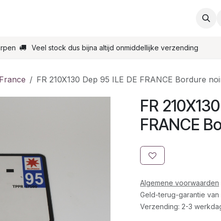
ties
Support
Contact
Bestel online
Startpagin
erpen
Veel stock dus bijna altijd onmiddellijke verzending
 France
FR 210X130 Dep 95 ILE DE FRANCE Bordure noi
FR 210X130
FRANCE Bor
Algemene voorwaarden
Geld-terug-garantie van
Verzending: 2-3 werkda