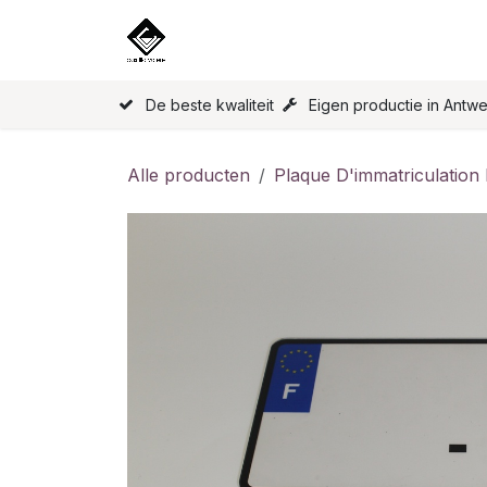
Overslaan naar inhoud
Home
Onze Producten
Licen
De beste kwaliteit
Eigen productie in Antw
Alle producten
Plaque D'immatriculation