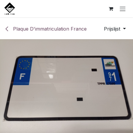
Overslaan naar inhoud
Plaque D'immatriculation France
Prijslijst