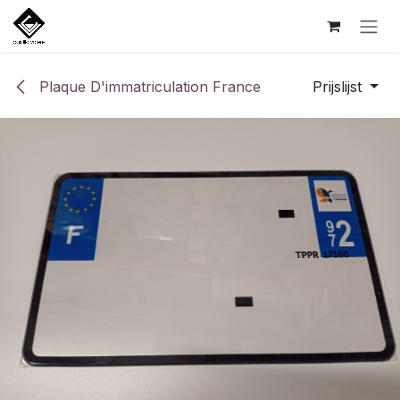
Overslaan naar inhoud
Plaque D'immatriculation France
Prijslijst