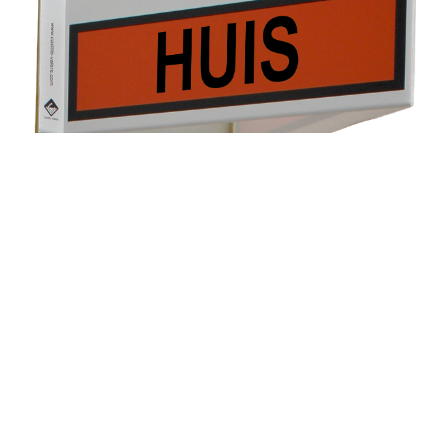
Immo-borden voor particulieren
Alle immo-makelaars gebruiken grote borden om een
woning te koop of te huur aan te bieden. Waarom
heeft een particulier niet deze optie? Castillo Valere
maakt dit nu mogelijk.
Op onze display kan u borden 'Te Koop' en 'Te Huur'
vinden met tevens stickers die vermelden om welk
type gebouw het gaat: Studio, Garage, Appartement of
een Huis. Elk bord heeft een kleefstrook waardoor het
bord gemakkelijk op een ruit kan worden bevestigd.