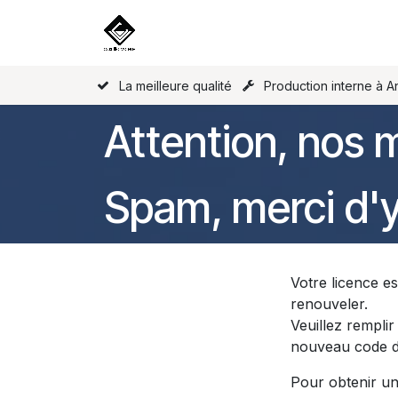
Se rendre au contenu
Accueil
Nos produits
Licence
La meilleure qualité
Production interne à A
Attention, nos m
Spam, merci d'y 
Votre licence e
renouveler.
Veuillez rempli
nouveau code d
Pour obtenir un