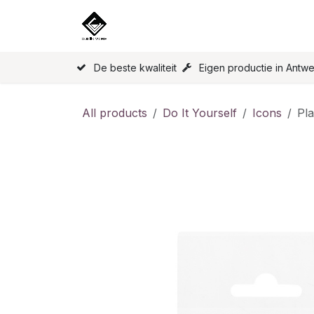
Skip to Content
Home
Our products
Licence
De beste kwaliteit
Eigen productie in Antw
All products
Do It Yourself
Icons
Pl