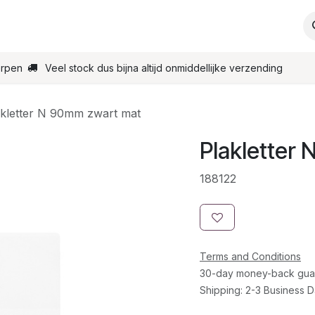
s
Support
Contact
Order online
Homepage
erpen
Veel stock dus bijna altijd onmiddellijke verzending
akletter N 90mm zwart mat
Plakletter
188122
Terms and Conditions
30-day money-back gua
Shipping: 2-3 Business 