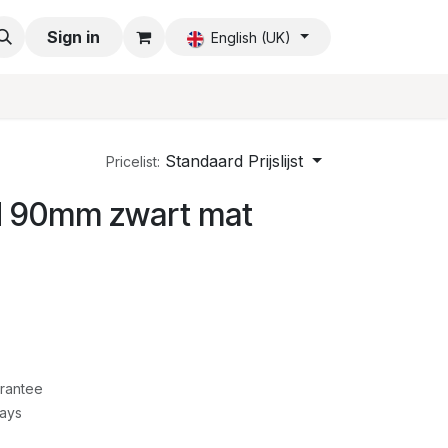
Sign in
English (UK)
Standaard Prijslijst
Pricelist:
 N 90mm zwart mat
rantee
Days