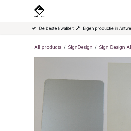
Skip to Content
Home
Our products
Licence
De beste kwaliteit
Eigen productie in Antw
All products
SignDesign
Sign Design A