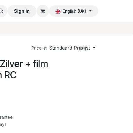
Sign in
English (UK)
Standaard Prijslijst
Pricelist:
ilver + film
m RC
rantee
Days