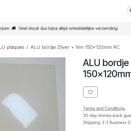
s
Support
Contact
Order online
Homepage
erpen
Veel stock dus bijna altijd onmiddellijke verzending
LU plaques
ALU bordje Zilver + film 150x120mm RC
ALU bordje Z
150x120m
Terms and Conditions
30-day money-back gua
Shipping: 2-3 Business 