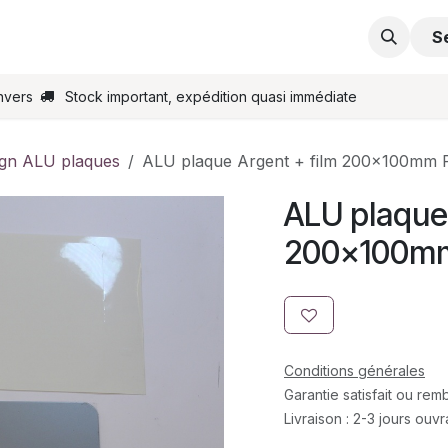
s
Support
Contactez-nous
Commande en ligne
S
nvers
Stock important, expédition quasi immédiate
ign ALU plaques
ALU plaque Argent + film 200x100mm 
ALU plaque 
200x100m
Conditions générales
Garantie satisfait ou re
Livraison : 2-3 jours ouv