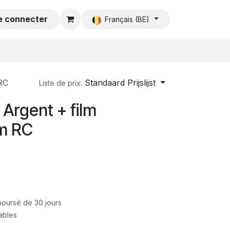
e connecter
Accueil
Français (BE)
RC
Standaard Prijslijst
Liste de prix:
Argent + film
m RC
mboursé de 30 jours
rables