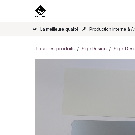
Se rendre au contenu
Accueil
Nos produits
Licence
La meilleure qualité
Production interne à A
Tous les produits
SignDesign
Sign Des