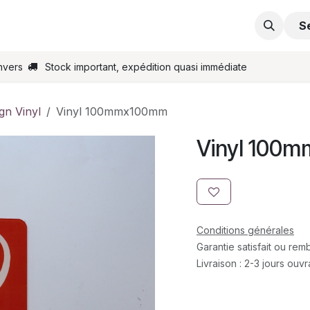
s
Support
Contactez-nous
Commande en ligne
S
nvers
Stock important, expédition quasi immédiate
gn Vinyl
Vinyl 100mmx100mm
Vinyl 100
Conditions générales
Garantie satisfait ou re
Livraison : 2-3 jours ouv