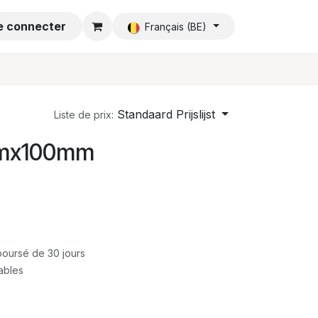
e connecter
Accueil
Français (BE)
Standaard Prijslijst
Liste de prix:
mmx100mm
mboursé de 30 jours
rables