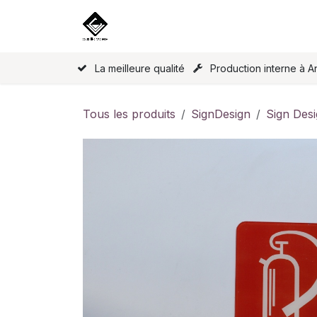
Se rendre au contenu
Accueil
Nos produits
Licence
La meilleure qualité
Production interne à A
Tous les produits
SignDesign
Sign Desi