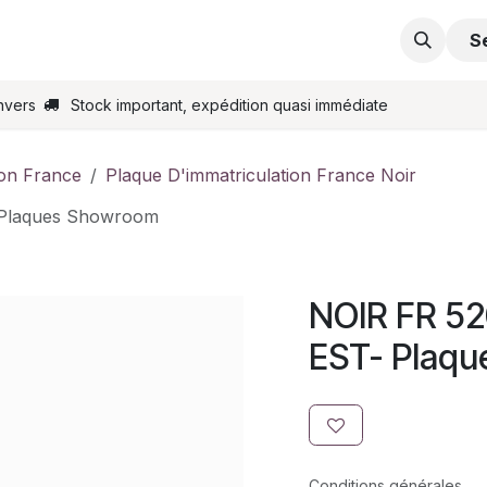
s
Support
Contactez-nous
Commande en ligne
S
nvers
Stock important, expédition quasi immédiate
ion France
Plaque D'immatriculation France Noir
 Plaques Showroom
NOIR FR 5
EST- Plaq
Conditions générales