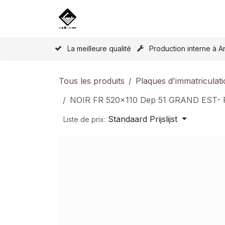
Se rendre au contenu
Accueil
Nos produits
Licence
La meilleure qualité
Production interne à A
Tous les produits
Plaques d'immatriculat
NOIR FR 520x110 Dep 51 GRAND EST-
Standaard Prijslijst
Liste de prix: