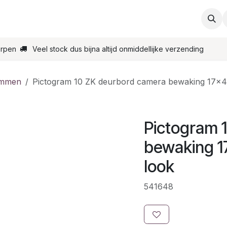
ties
Support
Contact
Bestel online
Startpagin
erpen
Veel stock dus bijna altijd onmiddellijke verzending
ammen
Pictogram 10 ZK deurbord camera bewaking 17x4
Pictogram 
bewaking 1
look
541648