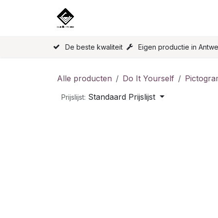
Overslaan naar inhoud
Home
Onze Producten
Licen
De beste kwaliteit
Eigen productie in Antw
Alle producten
Do It Yourself
Pictogr
Standaard Prijslijst
Prijslijst: