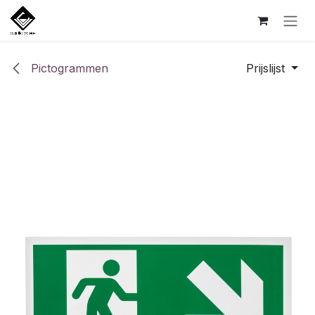
Overslaan naar inhoud
Pictogrammen
Prijslijst