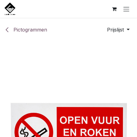
Overslaan naar inhoud
Pictogrammen
Prijslijst