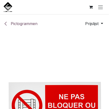
Overslaan naar inhoud
Pictogrammen
Prijslijst