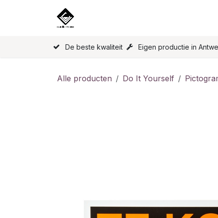
Overslaan naar inhoud
Home
Onze Producten
Licen
De beste kwaliteit
Eigen productie in Antw
Alle producten
Do It Yourself
Pictogr