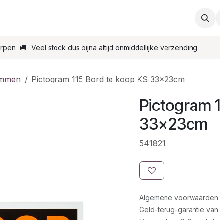
ties
Support
Contact
Bestel online
Startpagin
erpen
Veel stock dus bijna altijd onmiddellijke verzending
ammen
Pictogram 115 Bord te koop KS 33x23cm
Pictogram 1
33x23cm
541821
Algemene voorwaarden
Geld-terug-garantie van