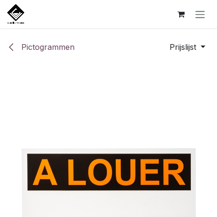
Overslaan naar inhoud
Pictogrammen
Prijslijst