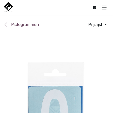
Overslaan naar inhoud
Pictogrammen
Prijslijst