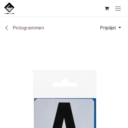
Overslaan naar inhoud
Pictogrammen
Prijslijst