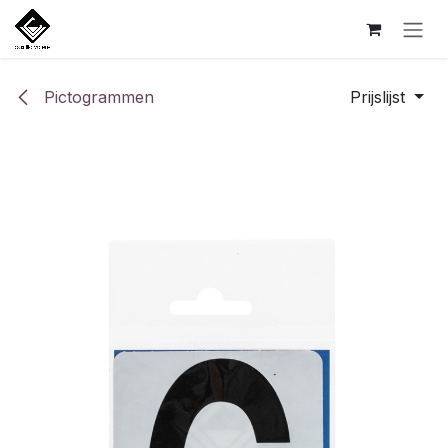
Overslaan naar inhoud
Pictogrammen
Prijslijst