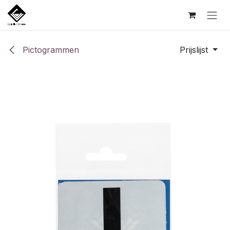
Overslaan naar inhoud
Pictogrammen
Prijslijst