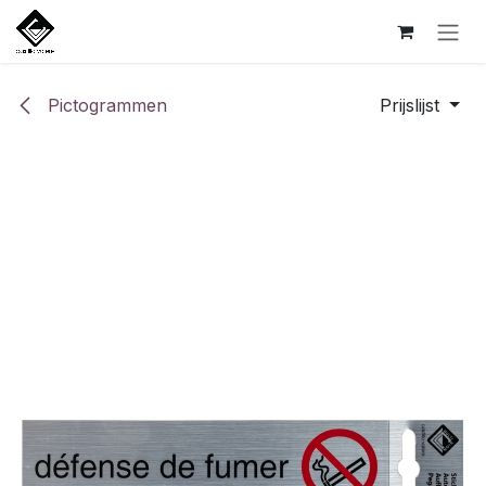
Overslaan naar inhoud
Pictogrammen
Prijslijst