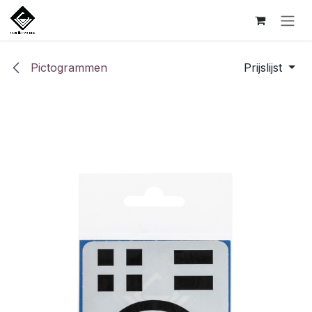
Overslaan naar inhoud
Pictogrammen
Prijslijst