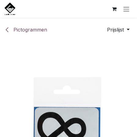
Overslaan naar inhoud
Pictogrammen
Prijslijst