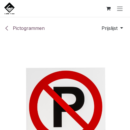
Overslaan naar inhoud
Pictogrammen
Prijslijst