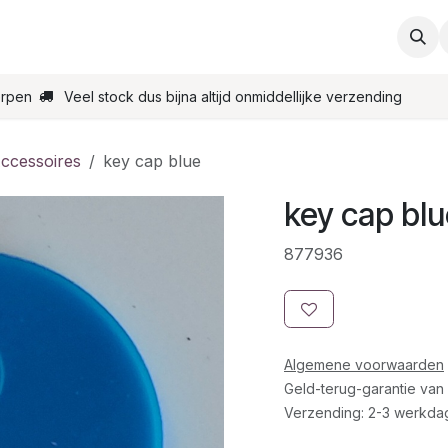
ties
Support
Contact
Bestel online
Startpagin
erpen
Veel stock dus bijna altijd onmiddellijke verzending
Accessoires
key cap blue
key cap bl
877936
Algemene voorwaarden
Geld-terug-garantie van
Verzending: 2-3 werkda