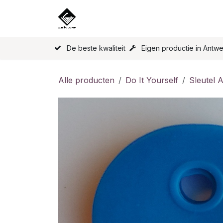
Overslaan naar inhoud
Home
Onze Producten
Licen
De beste kwaliteit
Eigen productie in Antw
Alle producten
Do It Yourself
Sleutel 