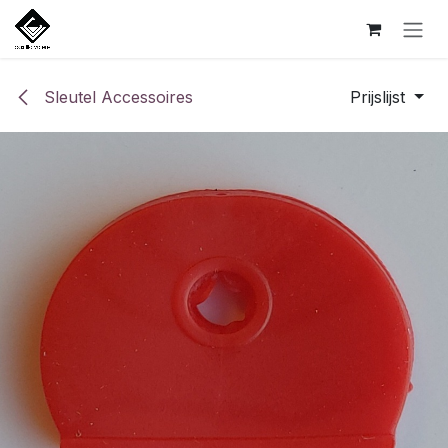
Overslaan naar inhoud
Sleutel Accessoires
Prijslijst