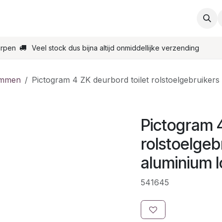
ties
Support
Contact
Bestel online
Startpagin
erpen
Veel stock dus bijna altijd onmiddellijke verzending
ammen
Pictogram 4 ZK deurbord toilet rolstoelgebruiker
Pictogram 4
rolstoelgeb
aluminium 
541645