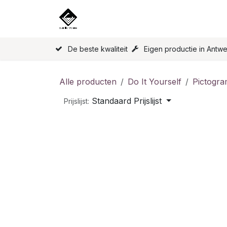
Overslaan naar inhoud
Home
Onze Producten
Licen
De beste kwaliteit
Eigen productie in Antw
Alle producten
Do It Yourself
Pictogr
Standaard Prijslijst
Prijslijst: