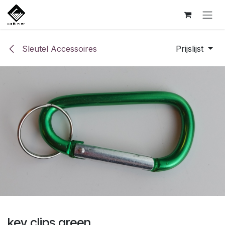
Overslaan naar inhoud
Sleutel Accessoires
Prijslijst
key clips green