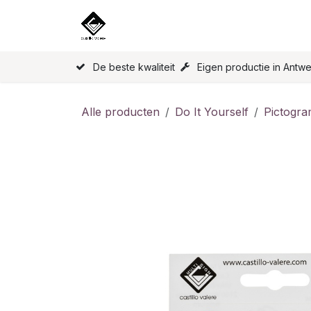
Overslaan naar inhoud
Home
Onze Producten
Licen
De beste kwaliteit
Eigen productie in Antw
Alle producten
Do It Yourself
Pictogr