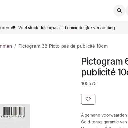
ties
Support
Contact
Bestel online
Startpagin
erpen
Veel stock dus bijna altijd onmiddellijke verzending
ammen
Pictogram 68 Picto pas de publicité 10cm
Pictogram 6
publicité 1
105575
Algemene voorwaarden
Geld-terug-garantie van