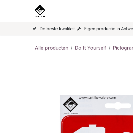
Overslaan naar inhoud
Home
Onze Producten
Licen
De beste kwaliteit
Eigen productie in Antw
Alle producten
Do It Yourself
Pictogr