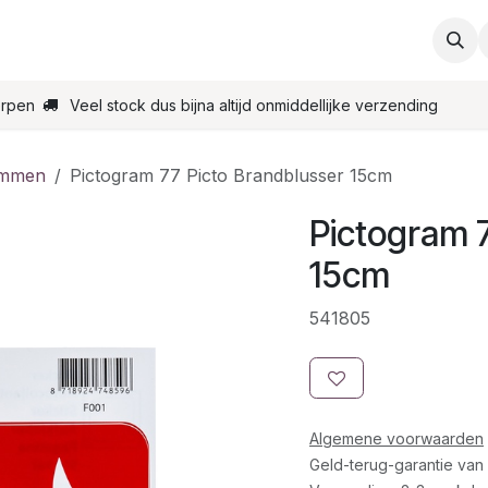
ties
Support
Contact
Bestel online
Startpagin
erpen
Veel stock dus bijna altijd onmiddellijke verzending
ammen
Pictogram 77 Picto Brandblusser 15cm
Pictogram 
15cm
541805
Algemene voorwaarden
Geld-terug-garantie van