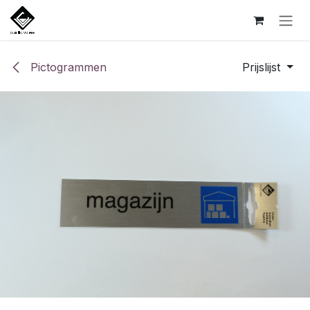
Overslaan naar inhoud
Pictogrammen
Prijslijst