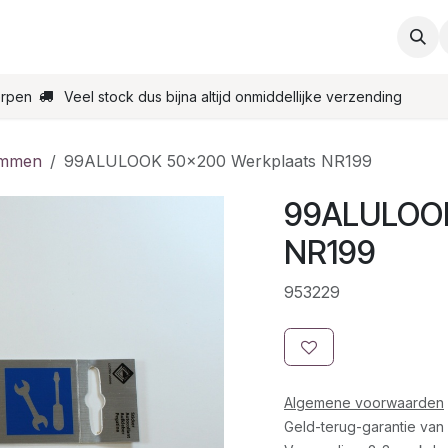
ties
Support
Contact
Bestel online
Startpagin
erpen
Veel stock dus bijna altijd onmiddellijke verzending
ammen
99ALULOOK 50x200 Werkplaats NR199
99ALULOOK
NR199
953229
Algemene voorwaarden
Geld-terug-garantie van