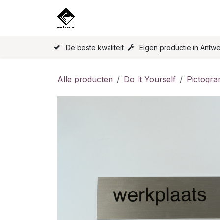
Overslaan naar inhoud
Home
Onze Producten
Licen
De beste kwaliteit
Eigen productie in Antw
Alle producten
Do It Yourself
Pictogr