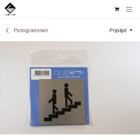
Overslaan naar inhoud
Pictogrammen
Prijslijst