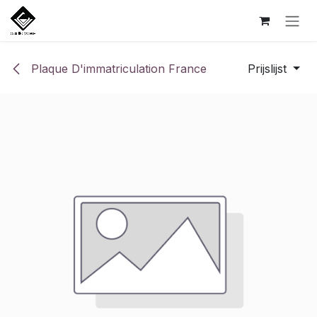
Overslaan naar inhoud
Plaque D'immatriculation France
Prijslijst