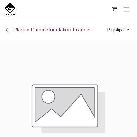
Overslaan naar inhoud
Plaque D'immatriculation France
Prijslijst