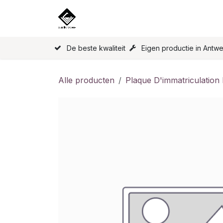
Overslaan naar inhoud
Home
Onze Producten
Licen
De beste kwaliteit
Eigen productie in Antw
Alle producten
Plaque D'immatriculation