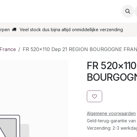
ties
Support
Contact
Bestel online
Startpagin
erpen
Veel stock dus bijna altijd onmiddellijke verzending
 France
FR 520x110 Dep 21 REGION BOURGOGNE FR
FR 520x110
BOURGOGN
Algemene voorwaarden
Geld-terug-garantie van
Verzending: 2-3 werkda