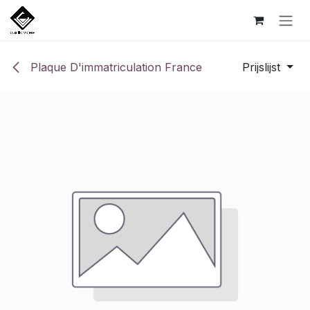
Overslaan naar inhoud
Plaque D'immatriculation France
Prijslijst