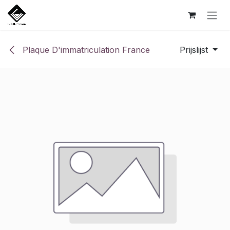
Overslaan naar inhoud
Plaque D'immatriculation France
Prijslijst