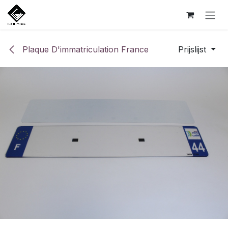
Overslaan naar inhoud
Plaque D'immatriculation France
Prijslijst